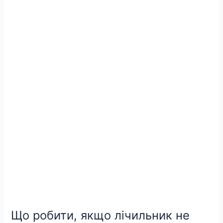
Що
робити,
якщо
лічильник
не
пройшов
повірку:
практичні
кроки
та
рекомендації
Що робити, якщо лічильник не