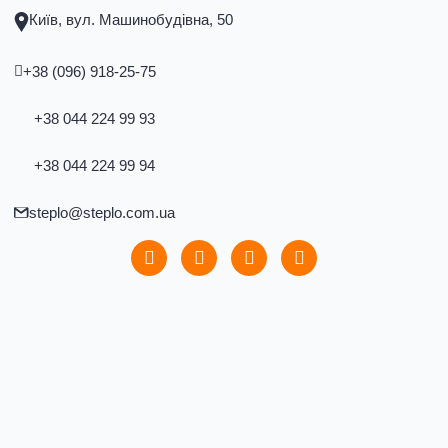
Київ, вул. Машинобудівна, 50
+38 (096) 918-25-75
+38 044 224 99 93
+38 044 224 99 94
steplo@steplo.com.ua
P
T
V
E
h
e
i
n
o
l
b
v
n
e
e
e
Головна
e
g
r
l
Послуги
-
r
o
a
a
p
Повірка лічильників тепла
l
m
e
Повірка лічильників води
t
Повірка лічильників води в західному передмісті
Києва