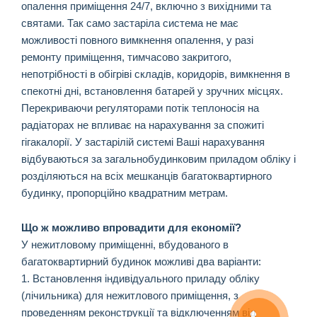
опалення приміщення 24/7, включно з вихідними та
святами. Так само застаріла система не має
можливості повного вимкнення опалення, у разі
ремонту приміщення, тимчасово закритого,
непотрібності в обігріві складів, коридорів, вимкнення в
спекотні дні, встановлення батарей у зручних місцях.
Перекриваючи регуляторами потік теплоносія на
радіаторах не впливає на нарахування за спожиті
гігакалорії. У застарілій системі Ваші нарахування
відбуваються за загальнобудинковим приладом обліку і
розділяються на всіх мешканців багатоквартирного
будинку, пропорційно квадратним метрам.
Що ж можливо впровадити для економії?
У нежитловому приміщенні, вбудованого в
багатоквартирний будинок можливі два варіанти:
1. Встановлення індивідуального приладу обліку
(лічильника) для нежитлового приміщення, з
проведенням реконструкції та відключенням від