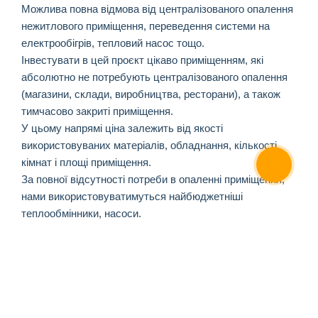
Можлива повна відмова від централізованого опалення
нежитлового приміщення, переведення системи на
електрообігрів, тепловий насос тощо.
Інвестувати в цей проєкт цікаво приміщенням, які
абсолютно не потребують централізованого опалення
(магазини, склади, виробництва, ресторани), а також
тимчасово закриті приміщення.
У цьому напрямі ціна залежить від якості
використовуваних матеріалів, обладнання, кількості
кімнат і площі приміщення.
ОНЛАЙН ЧАТ
За повної відсутності потреби в опаленні приміщення,
нами використовуватимуться найбюджетніші
теплообмінники, насоси.
Ціна – від 300 000 грн для приміщення 150м
При повній реконструкції системи з установкою
індивідуального теплового пункту так само
відбувається отримання технічних умов на установку і
отриманні навантаження.